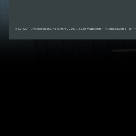
© DAWO Pulverbeschichtung GmbH 2026, A-5230 Mattighofen, Kühbachweg 1, Tel: +43