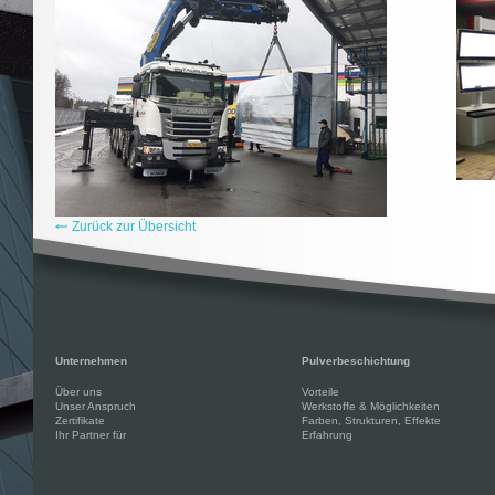
Zurück zur Übersicht
Unternehmen
Pulverbeschichtung
Über uns
Vorteile
Unser Anspruch
Werkstoffe & Möglichkeiten
Zertifikate
Farben, Strukturen, Effekte
Ihr Partner für
Erfahrung