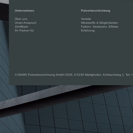
Unternehmen
Pulverbeschichtung
Über uns
Vorteile
Unser Anspruch
Werkstoffe & Möglichkeiten
Zertifikate
Farben, Strukturen, Effekte
Ihr Partner für
Erfahrung
© DAWO Pulverbeschichtung GmbH 2026, A-5230 Mattighofen, Kühbachweg 1, Tel: +43