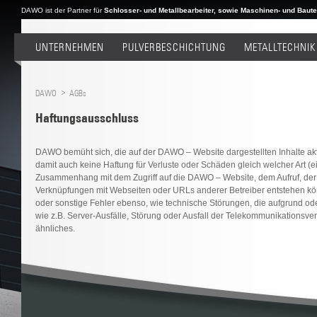
DAWO ist der Partner für
Schlosser- und Metallbearbeiter, sowie Maschinen- und Bautei
UNTERNEHMEN
PULVERBESCHICHTUNG
METALLTECHNIK
DAWO
AGBs
Haftungsausschluss
DAWO bemüht sich, die auf der DAWO – Website dargestellten Inhalte ak
damit auch keine Haftung für Verluste oder Schäden gleich welcher Art (
Zusammenhang mit dem Zugriff auf die DAWO – Website, dem Aufruf, der N
Verknüpfungen mit Webseiten oder URLs anderer Betreiber entstehen könnten
oder sonstige Fehler ebenso, wie technische Störungen, die aufgrund o
wie z.B. Server-Ausfälle, Störung oder Ausfall der Telekommunikationsv
ähnliches.