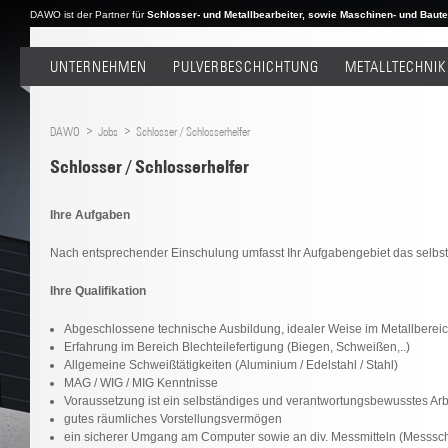
DAWO ist der Partner für
Schlosser- und Metallbearbeiter, sowie Maschinen- und Bautei
UNTERNEHMEN
PULVERBESCHICHTUNG
METALLTECHNIK
DAWO
Jobs
Schlosser / Schlosserhelfer
Schlosser / Schlosserhelfer
Ihre Aufgaben
Nach entsprechender Einschulung umfasst Ihr Aufgabengebiet das selbs
Ihre Qualifikation
Abgeschlossene technische Ausbildung, idealer Weise im Metallberei
Erfahrung im Bereich Blechteilefertigung (Biegen, Schweißen,..)
Allgemeine Schweißtätigkeiten (Aluminium / Edelstahl / Stahl)
MAG / WIG / MIG Kenntnisse
Voraussetzung ist ein selbständiges und verantwortungsbewusstes Ar
gutes räumliches Vorstellungsvermögen
ein sicherer Umgang am Computer sowie an div. Messmitteln (Messschi