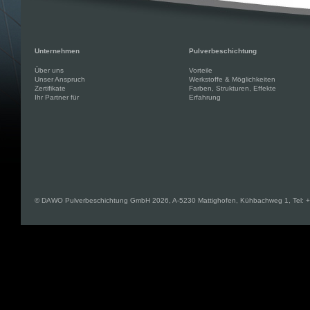
Unternehmen
Pulverbeschichtung
Über uns
Vorteile
Unser Anspruch
Werkstoffe & Möglichkeiten
Zertifikate
Farben, Strukturen, Effekte
Ihr Partner für
Erfahrung
© DAWO Pulverbeschichtung GmbH 2026, A-5230 Mattighofen, Kühbachweg 1, Tel: +43