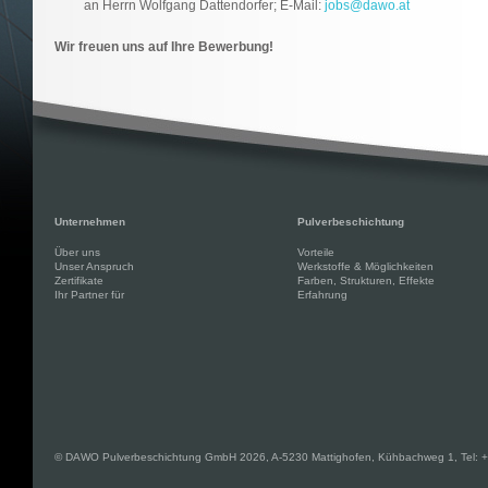
an Herrn Wolfgang Dattendorfer; E-Mail:
jobs@dawo.at
Wir freuen uns auf Ihre Bewerbung!
Unternehmen
Pulverbeschichtung
Über uns
Vorteile
Unser Anspruch
Werkstoffe & Möglichkeiten
Zertifikate
Farben, Strukturen, Effekte
Ihr Partner für
Erfahrung
© DAWO Pulverbeschichtung GmbH 2026, A-5230 Mattighofen, Kühbachweg 1, Tel: +43